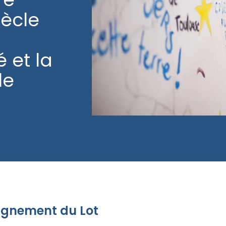
iècle
é et la
le
seignement du Lot