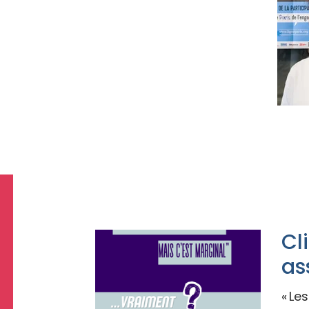
Cl
as
« Le