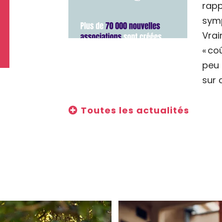
rapp
symp
Vrai
« co
peu 
sur 
Toutes les actualités